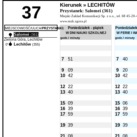
Kierunek » LECHITÓW
37
Przystanek: Salomei (361)
Miejski Zakład Komunikacji Sp. z o.o., tel. 68 45-20-
www.mzk.zgora.pl
Poniedziałek - piątek
Poniedziałek
MIEJSCOWOŚĆ/ULICA/
PRZYSTANKI:
W DNI NAUKI SZKOLNEJ
W FERIE I 
Salomei
0'
(361)
godz./ minuty
godz./ minuty
Zielona Góra, Lechitów
Lechitów
0'
(355)
7
51
7
40
9
09
9
20
10
42
10
42
12
22
12
22
13
40
13
40
15
09
15
06
16
39
16
39
17
59
17
59
19
39
19
39
21
08
21
08