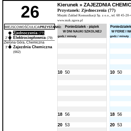
Kierunek » ZAJEZDNIA CHEMI
26
Przystanek: Zjednoczenia (77)
Miejski Zakład Komunikacji Sp. z o.o., tel. 68 45-20-
www.mzk.zgora.pl
Poniedziałek - piątek
Poniedziałek
MIEJSCOWOŚĆ/ULICA/
PRZYSTANKI:
W DNI NAUKI SZKOLNEJ
W FERIE I 
Zjednoczenia
0'
(77)
godz./ minuty
godz./ minuty
Elektrociepłownia
2'
(79)
Zielona Góra, Chemiczna
Zajezdnia Chemiczna
3'
(662)
10
50
10
50
18
56
18
56
20
53
20
53