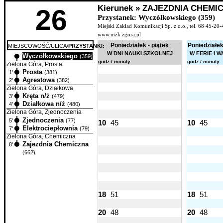
Kierunek » ZAJEZDNIA CHEMI
26
Przystanek: Wyczółkowskiego (359)
Miejski Zakład Komunikacji Sp. z o.o., tel. 68 45-20-
www.mzk.zgora.pl
Poniedziałek - piątek
Poniedziałek
MIEJSCOWOŚĆ/ULICA/
PRZYSTANKI:
W DNI NAUKI SZKOLNEJ
W FERIE I 
Wyczółkowskiego
0'
(359)
godz./ minuty
godz./ minuty
Zielona Góra, Prosta
Prosta
1'
(381)
Agrestowa
2'
(382)
Zielona Góra, Działkowa
Kręta n/ż
3'
(479)
Działkowa n/ż
4'
(480)
Zielona Góra, Zjednoczenia
Zjednoczenia
5'
(77)
10
45
10
45
Elektrociepłownia
7'
(79)
Zielona Góra, Chemiczna
Zajezdnia Chemiczna
8'
(662)
18
51
18
51
20
48
20
48