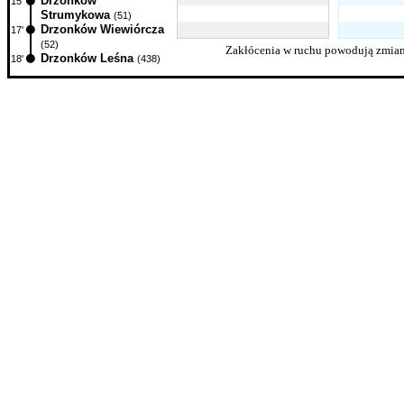
Drzonków
15'
Strumykowa
(51)
Drzonków Wiewiórcza
17'
(52)
Zakłócenia w ruchu powodują zmian
Drzonków Leśna
18'
(438)