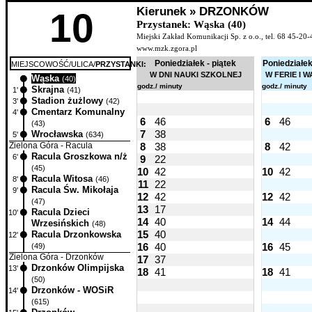
Kierunek » DRZONKÓW
10
Przystanek: Wąska (40)
Miejski Zakład Komunikacji Sp. z o.o., tel. 68 45-20-
www.mzk.zgora.pl
Poniedziałek - piątek
Poniedziałek
MIEJSCOWOŚĆ/ULICA/
PRZYSTANKI:
W DNI NAUKI SZKOLNEJ
W FERIE I 
Wąska
0'
(40)
godz./ minuty
godz./ minuty
Skrajna
1'
(41)
Stadion żużlowy
3'
(42)
Cmentarz Komunalny
4'
6
46
6
46
(43)
7
38
Wrocławska
5'
(634)
Zielona Góra - Racula
8
38
8
42
Racula Groszkowa n/ż
6'
9
22
(45)
10
42
10
42
Racula Witosa
8'
(46)
11
22
Racula Św. Mikołaja
9'
12
42
12
42
(47)
13
17
Racula Dzieci
10'
14
40
14
44
Wrzesińskich
(48)
15
40
Racula Drzonkowska
12'
16
40
16
45
(49)
Zielona Góra - Drzonków
17
37
Drzonków Olimpijska
13'
18
41
18
41
(50)
Drzonków - WOSiR
14'
(615)