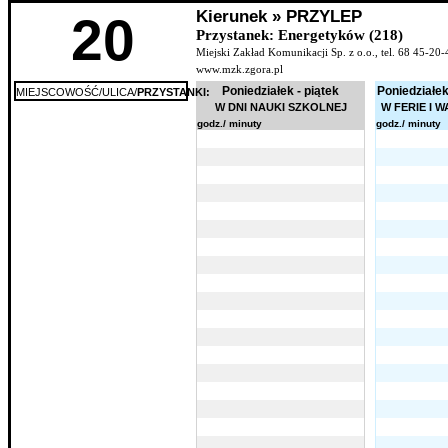
Kierunek » PRZYLEP
20
Przystanek: Energetyków (218)
Miejski Zakład Komunikacji Sp. z o.o., tel. 68 45-20-
www.mzk.zgora.pl
Poniedziałek - piątek
Poniedziałek
MIEJSCOWOŚĆ/ULICA/
PRZYSTANKI:
W DNI NAUKI SZKOLNEJ
W FERIE I 
godz./ minuty
godz./ minuty