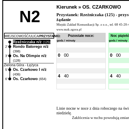
Kierunek » OS. CZARKOWO
N2
Przystanek: Rzeźniczaka (125) - przy
żądanie
Miejski Zakład Komunikacji Sp. z o.o., tel. 68 45-20-
www.mzk.zgora.pl
Pozostałe noce:
Noc piątek
MIEJSCOWOŚĆ/ULICA/
PRZYSTANKI:
godz./ minuty
godz./ minuty
Rzeźniczaka n/ż
0'
(125)
Rondo Batorego n/ż
2'
(398)
0
00
0
00
Os. Na Olimpie n/ż
3'
(128)
Zielona Góra - Łężyca
Os. Czarkowo I n/ż
5'
(436)
4
40
4
40
Os. Czarkowo
6'
(654)
Linie nocne w noce z dnia roboczego na świ
niedzielę.
Zakłócenia w ruchu powodują zmian