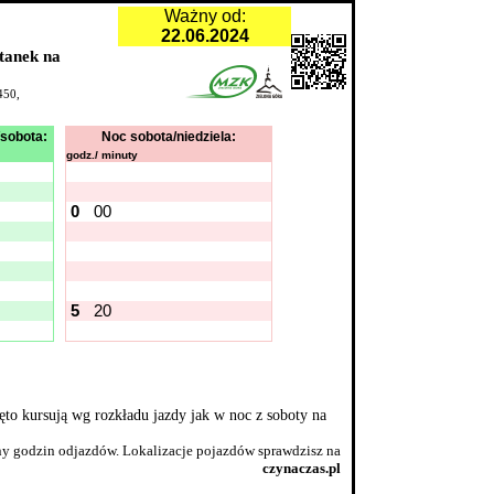
Ważny od:
22.06.2024
stanek na
450,
/sobota:
Noc sobota/niedziela:
godz./ minuty
0
00
5
20
ęto kursują wg rozkładu jazdy jak w noc z soboty na
y godzin odjazdów. Lokalizacje pojazdów sprawdzisz na
czynaczas.pl